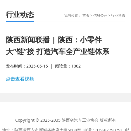
2026-07-29
2026-07-29
企业应对策略
· 磷酸铁锂龙头企业宣布每吨将提价
行业动态
我的位置：
首页
>
信息公开
>
行业动态
2000元；1～6月汽车制造业
· 相关部门回应网传“北京或将推出郊
2026-07-28
区专属号牌”；腾讯宣布Mio
· 付于武：告别“低价叙事”，中国汽
陕西新闻联播 | 陕西：小零件
大“链”接 打造汽车全产业链体系
2026-07-23
车品牌需重塑全球话语体系
· 中国品牌欧洲销量暴涨118%！
发布时间：2025-05-15
|
阅读量：
1002
2026-07-22
2026-07-22
· 上半年经营者集中反垄断审查案
点击查看视频
件，汽车业集中数量最多；上半年国
· 习近平出席2026世界人工智能大会
2026-07-17
暨人工智能全球治理高级别会
Copyright © 2025-2035 陕西省汽车工业协会 版权所有
2026-07-17
地址：陕西省西安市新城省政府大楼5008室 电话：029-87290791 邮