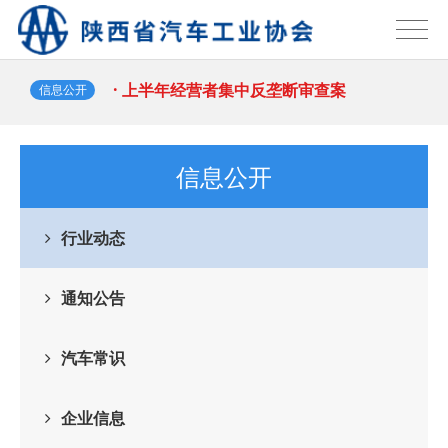
2026-07-23
车品牌需重塑全球话语体系
· 中国品牌欧洲销量暴涨118%！
2026-07-22
2026-07-22
· 上半年经营者集中反垄断审查案
信息公开
件，汽车业集中数量最多；上半年国
· 习近平出席2026世界人工智能大会
信息公开
2026-07-17
暨人工智能全球治理高级别会
· 吉利汽车集团成立销售总公司；奇
行业动态
2026-07-17
瑞成为首个单月出口突破20万辆
· 吴赟任上汽大众总经理 陶海龙履新
通知公告
2026-08-03
2026-08-03
华域汽车总经理
· 国税总局在停车场等试点推行“支付
汽车常识
即开票” ；保时捷2035
· 安庆衡：当前汽车市场形势研判与
企业信息