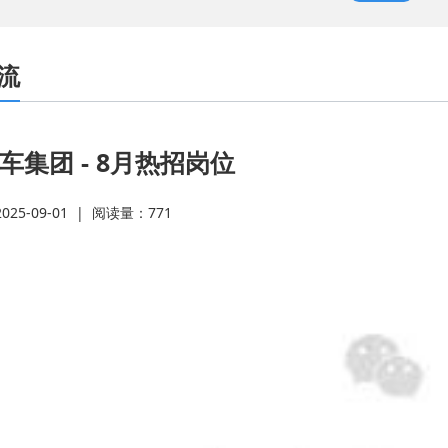
2
·
流
·
车集团 - 8月热招岗位
·
25-09-01
|
阅读量：
771
·
业
·
M
·
系
·