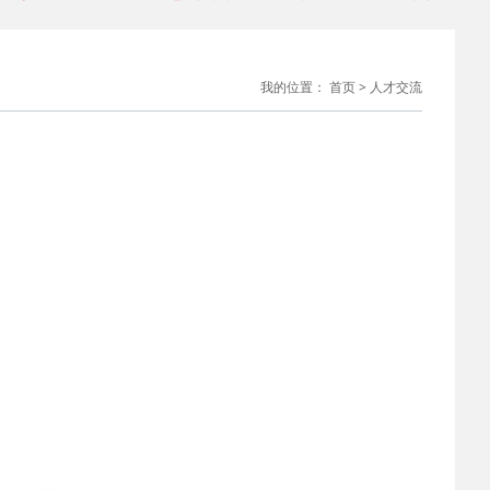
2026-08-03
0万辆
 吴赟任上汽大众总经理 陶海龙履新华域汽车总经理
我的位置：
首页
>
人才交流
2026-08-03
 国税总局在停车场等试点推行“支付即开票” ；保时捷2035
2026-07-29
 安庆衡：当前汽车市场形势研判与企业应对策略
2026-07-29
 磷酸铁锂龙头企业宣布每吨将提价2000元；1～6月汽车制造
2026-07-28
 相关部门回应网传“北京或将推出郊区专属号牌”；腾讯宣布
2026-07-23
io
 付于武：告别“低价叙事”，中国汽车品牌需重塑全球话语体
2026-07-22
2026-07-22
 中国品牌欧洲销量暴涨118%！