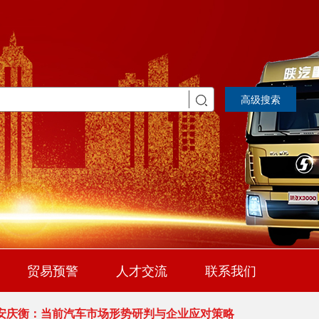
 吉利汽车集团成立销售总公司；奇瑞成为首个单月出口突破
2026-08-03
0万辆
 吴赟任上汽大众总经理 陶海龙履新华域汽车总经理
2026-08-03
 国税总局在停车场等试点推行“支付即开票” ；保时捷2035
贸易预警
人才交流
联系我们
2026-07-29
 安庆衡：当前汽车市场形势研判与企业应对策略