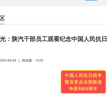
·
区
业
·
M
·
光：陕汽干部员工观看纪念中国人民抗日
系
·
25-09-04
|
阅读量：
1570
·
中国人民抗日战争
上
·
暨世界反法西斯战
争胜利80周年
别
·
2
·