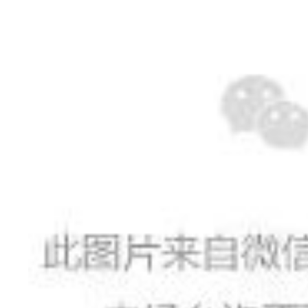
·
·
·
业
·
M
·
系
·
·