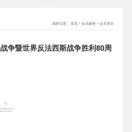
2026-07-29
 磷酸铁锂龙头企业宣布每吨将提价2000元；1～6月汽车制造
我的位置：
首页
>
会员服务
>
会员专区
2026-07-28
 相关部门回应网传“北京或将推出郊区专属号牌”；腾讯宣布
2026-07-23
io
 付于武：告别“低价叙事”，中国汽车品牌需重塑全球话语体
战争暨世界反法西斯战争胜利80周
2026-07-22
2026-07-22
 中国品牌欧洲销量暴涨118%！
 上半年经营者集中反垄断审查案件，汽车业集中数量最多；
2026-07-17
半年国
 习近平出席2026世界人工智能大会暨人工智能全球治理高级
2026-07-17
会
 吉利汽车集团成立销售总公司；奇瑞成为首个单月出口突破
2026-08-03
0万辆
 吴赟任上汽大众总经理 陶海龙履新华域汽车总经理