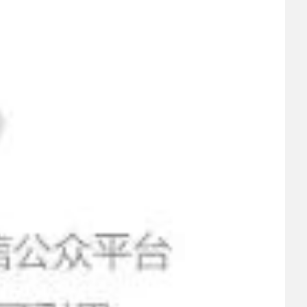
2026-08-03
 国税总局在停车场等试点推行“支付即开票” ；保时捷2035
2026-07-29
 安庆衡：当前汽车市场形势研判与企业应对策略
2026-07-29
 磷酸铁锂龙头企业宣布每吨将提价2000元；1～6月汽车制造
2026-07-28
 相关部门回应网传“北京或将推出郊区专属号牌”；腾讯宣布
2026-07-23
io
 付于武：告别“低价叙事”，中国汽车品牌需重塑全球话语体
2026-07-22
2026-07-22
 中国品牌欧洲销量暴涨118%！
 上半年经营者集中反垄断审查案件，汽车业集中数量最多；