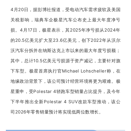
4月20日，据彭博社报道，受电动汽车需求疲软及美国
关税影响，瑞典车企极星汽车公布史上最大年度净亏
损。4月17日，极星表示，其2025年净亏损从2024年
的20.5亿美元扩大至23.6亿美元，创下2022年从沃尔
沃汽车分拆并在纳斯达克上市以来的最大年度亏损额；
其中，总计10.5亿美元亏损源于资产减记，主要针对旗
下车型。极星首席执行官Michael Lohscheller称，在
地缘政治背景下，该公司预计经营环境将更为艰难。极
星重申，受Polestar 4轿跑车型销量占比提升，及今年
下半年推出全新Polestar 4 SUV改款车型推动，该公
司2026年零售销量预计将实现低两位数增长。