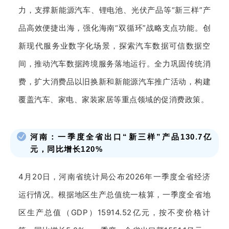
力，支撑新能源汽车、锂电池、光伏产品等“新三样”产
品高效便捷出海，强化海南“双循环”战略支点功能。创
新现代服务业数字化场景，探索汽车数据可信数据空
间，推动汽车数据跨境服务落地运行。全力巩固传统消
费，扩大消费品以旧换新和新能源汽车推广活动，构建
覆盖汽车、家电、家装家居等重点领域的促消费政策。
河南：一季度全省出口“新三样”产品130.7亿
元，同比增长120%
4月20日，河南省统计局公布2026年一季度全省经济
运行情况。根据地区生产总值统一核算，一季度全省地
区生产总值（GDP）15914.52亿元，按不变价格计