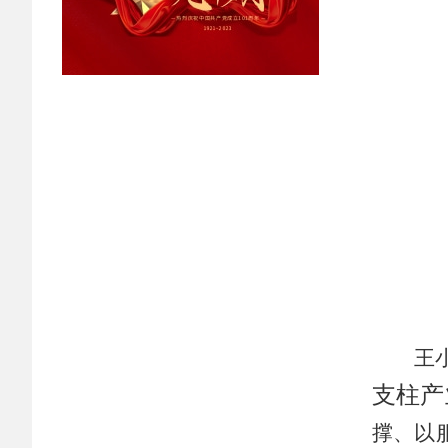
王
支柱产
撑、以