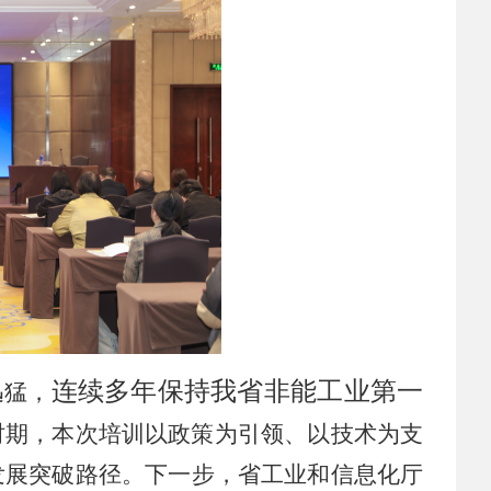
2026-08-03
 国税总局在停车场等试点推行“支付即开票” ；保时捷2035
2026-07-29
 安庆衡：当前汽车市场形势研判与企业应对策略
2026-07-29
 磷酸铁锂龙头企业宣布每吨将提价2000元；1～6月汽车制造
2026-07-28
 相关部门回应网传“北京或将推出郊区专属号牌”；腾讯宣布
2026-07-23
io
 付于武：告别“低价叙事”，中国汽车品牌需重塑全球话语体
2026-07-22
2026-07-22
 中国品牌欧洲销量暴涨118%！
连续多年保持我省非能工业第一
迅猛，
 上半年经营者集中反垄断审查案件，汽车业集中数量最多；
时期，
本次培训以政策为引领、以技术为支
发展突破路径。
下一步，省工业和信息化厅
2026-07-17
半年国
 习近平出席2026世界人工智能大会暨人工智能全球治理高级