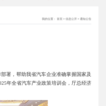
2026-07-28
 相关部门回应网传“北京或将推出郊区专属号牌”；腾讯宣布
我的位置：
首页
>
信息公开
>
通知公告
2026-07-23
io
 付于武：告别“低价叙事”，中国汽车品牌需重塑全球话语体
2026-07-22
2026-07-22
 中国品牌欧洲销量暴涨118%！
 上半年经营者集中反垄断审查案件，汽车业集中数量最多；
2026-07-17
半年国
 习近平出席2026世界人工智能大会暨人工智能全球治理高级
作部署
，
帮助我省汽车企业准确掌握国家及
02
5
年全省汽车产业政策培训会
，厅总经济
2026-07-17
会
 吉利汽车集团成立销售总公司；奇瑞成为首个单月出口突破
2026-08-03
0万辆
 吴赟任上汽大众总经理 陶海龙履新华域汽车总经理