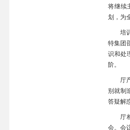
将继续
划，
为
培
特集团
识和处
阶
。
厅
别就制
答疑解
厅
会。
会