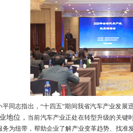
·
·
·
业
·
M
·
系
·
小平
同志
指出，
“十四五”期间我省汽车产业发展
·
业地位，
当前汽车产业正处在
转型升级的关键
服务为纽带，帮助企业了解产业变革趋势、找准
上
·