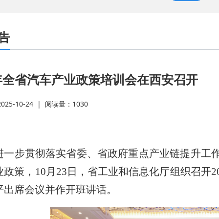
业
·
告
M
·
5年全省汽车产业政策培训会在西安召开
系
·
25-10-24
|
阅读量：
1030
·
上
·
进一步
贯彻落实省委、省政府重点产业链提升工
业政策，
10
月
23
日
，
省工业和信息化厅
组织
召开
2
别
·
平出席会议并作开班讲话。
2
·