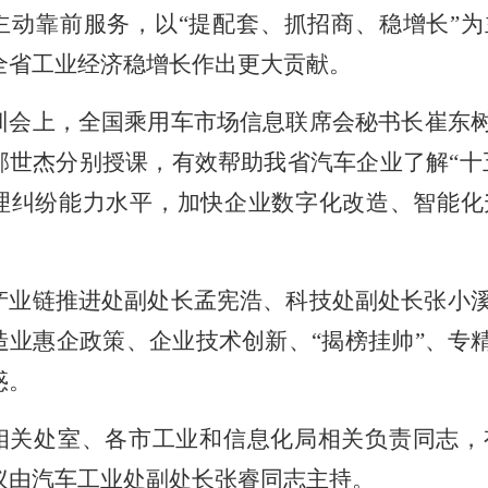
主动靠前服务，以
“
提配套、抓招商、稳增长
”
为
别
全省工业经济稳增长作出更大贡献。
训会上，
全国乘用车市场信息联席会秘书长崔东
邵世杰分别授课，有效帮助我省汽车企业了解
“十
理纠纷能力水平，加快企业数字化改造、智能化
产业链推进处副处长孟宪浩、科技处副处长张小
造业惠企政策、企业技术创新、
“揭榜挂帅”、专
惑。
相关处室、
各市工业和信息化局相关
负责
同志
，
议由汽车工业处副处长张睿同志主持。