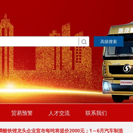
 吉利汽车集团成立销售总公司；奇瑞成为首个单月出口突破
2026-08-03
0万辆
 吴赟任上汽大众总经理 陶海龙履新华域汽车总经理
2026-08-03
 国税总局在停车场等试点推行“支付即开票” ；保时捷2035
贸易预警
人才交流
联系我们
2026-07-29
 安庆衡：当前汽车市场形势研判与企业应对策略
2026-07-29
 磷酸铁锂龙头企业宣布每吨将提价2000元；1～6月汽车制造