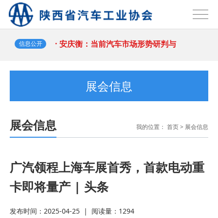
即开票” ；保时捷2035
· 安庆衡：当前汽车市场形势研判与
2026-07-29
2026-07-29
企业应对策略
· 磷酸铁锂龙头企业宣布每吨将提价
信息公开
2000元；1～6月汽车制造业
· 相关部门回应网传“北京或将推出郊
展会信息
2026-07-28
区专属号牌”；腾讯宣布Mio
· 付于武：告别“低价叙事”，中国汽
展会信息
我的位置：
首页
>
展会信息
2026-07-23
车品牌需重塑全球话语体系
· 中国品牌欧洲销量暴涨118%！
2026-07-22
2026-07-22
· 上半年经营者集中反垄断审查案
广汽领程上海车展首秀，首款电动重
卡即将量产 | 头条
件，汽车业集中数量最多；上半年国
· 习近平出席2026世界人工智能大会
发布时间：2025-04-25
|
阅读量：
1294