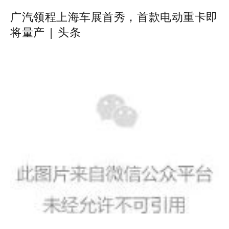
2026-07-17
暨人工智能全球治理高级别会
· 吉利汽车集团成立销售总公司；奇
广汽领程上海车展首秀，首款电动重卡即
将量产 | 头条
2026-07-17
瑞成为首个单月出口突破20万辆
· 吴赟任上汽大众总经理 陶海龙履新
2026-08-03
2026-08-03
华域汽车总经理
· 国税总局在停车场等试点推行“支付
即开票” ；保时捷2035
· 安庆衡：当前汽车市场形势研判与
2026-07-29
2026-07-29
企业应对策略
· 磷酸铁锂龙头企业宣布每吨将提价
2000元；1～6月汽车制造业
· 相关部门回应网传“北京或将推出郊
2026-07-28
区专属号牌”；腾讯宣布Mio
· 付于武：告别“低价叙事”，中国汽
2026-07-23
车品牌需重塑全球话语体系
· 中国品牌欧洲销量暴涨118%！