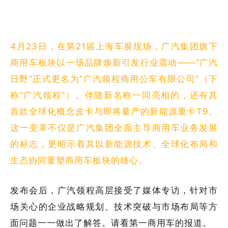
2026-07-22
2026-07-22
· 上半年经营者集中反垄断审查案
4月23日，在第21届上海车展现场，广汽集团旗下
件，汽车业集中数量最多；上半年国
· 习近平出席2026世界人工智能大会
商用车板块以一场品牌焕新引发行业震动——“广汽
2026-07-17
暨人工智能全球治理高级别会
日野”正式更名为“广汽领程商用公车有限公司”（下
称“广汽领程”）。伴随新名称一同亮相的，还有其
2026-07-17
首款全球化概念皮卡与即将量产的新能源重卡T9。
这一变革不仅是广汽集团全面主导商用车业务发展
的标志，更昭示着其以新能源技术、全球化布局和
生态协同重塑商用车板块的雄心。
发布会后，广汽领程高层接受了媒体专访，针对市
场关心的企业战略规划、技术突破与市场布局等方
面问题一一做出了解答。请看第一商用车的报道。